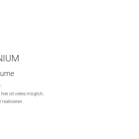
NIUM
Räume
.
ier ist vieles möglich.
realisieren.