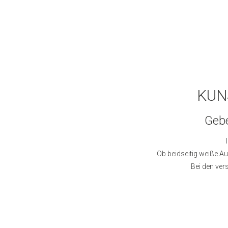
KUN
Gebe
Ob beidseitig weiße Au
Bei den ver