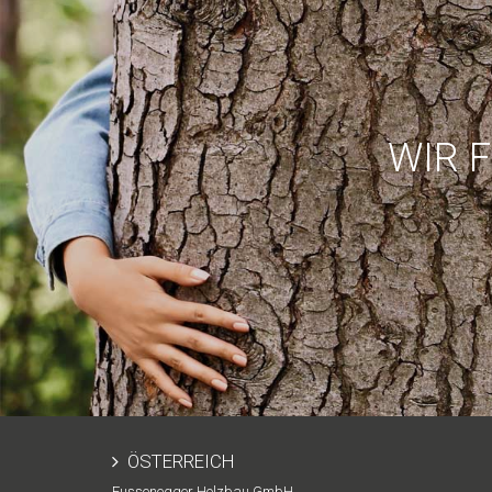
WIR 
ÖSTERREICH
Fussenegger Holzbau GmbH