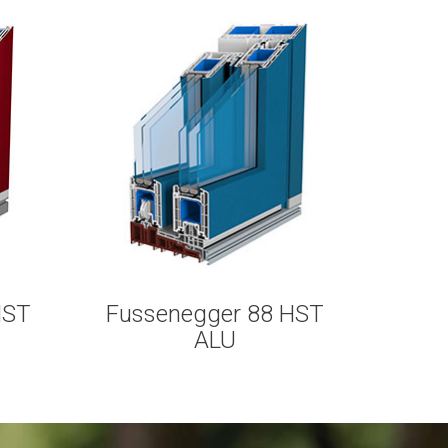
HST
Fussenegger 88 HST
ALU