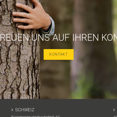
FREUEN UNS AUF IHREN KO
KONTAKT
SCHWEIZ
Fussenegger Holzbautechnik AG