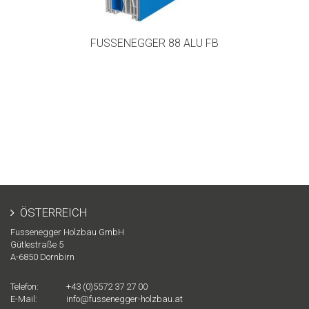
FUSSENEGGER 88 ALU FB
ÖSTERREICH
Fussenegger Holzbau GmbH
Gütlestraße 5
A-
6850
Dornbirn
Telefon:
+43 (0)5572 37 27 00
E-Mail:
info@fussenegger-holzbau.at