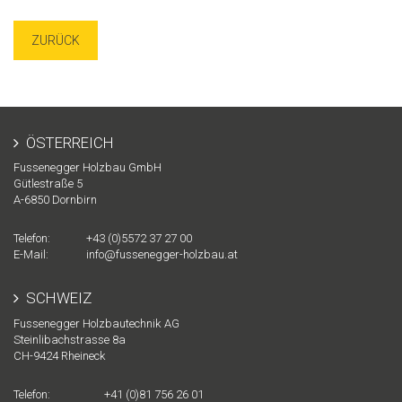
ZURÜCK
ÖSTERREICH
Fussenegger Holzbau GmbH
Gütlestraße 5
A-
6850
Dornbirn
Telefon:
+43 (0)5572 37 27 00
E-Mail:
info@fussenegger-holzbau.at
SCHWEIZ
Fussenegger Holzbautechnik AG
Steinlibachstrasse 8a
CH-
9424
Rheineck
Telefon:
+41 (0)81 756 26 01