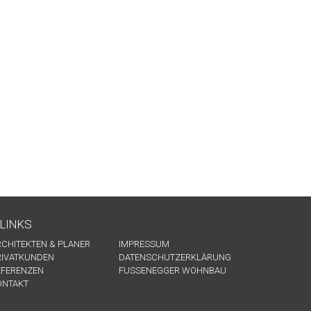
LINKS
RCHITEKTEN & PLANER
IMPRESSUM
RIVATKUNDEN
DATENSCHUTZERKLÄRUNG
EFERENZEN
FUSSENEGGER WOHNBAU
ONTAKT