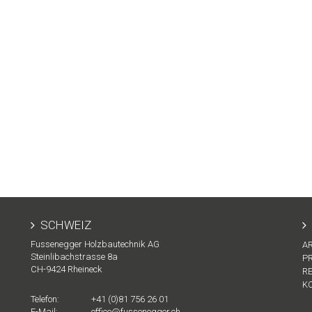
SCHWEIZ
Fussenegger Holzbautechnik AG
A
Steinlibachstrasse 8a
P
CH-
9424
Rheineck
R
K
Telefon:
+41 (0)81 756 26 01
E-Mail:
office@fussenegger.ch