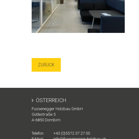
ZURÜCK
ÖSTERREICH
Fussenegger Holzbau GmbH
Gütlestraße 5
A-
6850
Dornbirn
Telefon:
+43 (0)5572 37 27 00
E-Mail:
info@fussenegger-holzbau.at