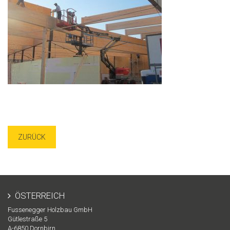
ZURÜCK
ÖSTERREICH
Fussenegger Holzbau GmbH
Gütlestraße 5
A-
6850
Dornbirn