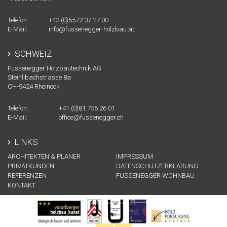
Telefon:
+43 (0)5572 37 27 00
E-Mail:
info@fussenegger-holzbau.at
SCHWEIZ
Fussenegger Holzbautechnik AG
Steinlibachstrasse 8a
CH-
9424
Rheineck
Telefon:
+41 (0)81 756 26 01
E-Mail:
office@fussenegger.ch
LINKS
ARCHITEKTEN & PLANER
IMPRESSUM
PRIVATKUNDEN
DATENSCHUTZERKLÄRUNG
REFERENZEN
FUSSENEGGER WOHNBAU
KONTAKT