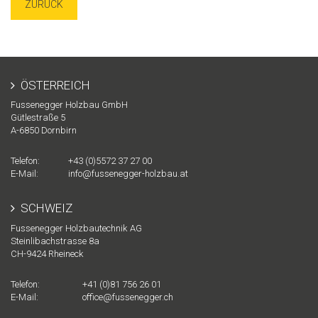
ZURÜCK
ÖSTERREICH
Fussenegger Holzbau GmbH
Gütlestraße 5
A-
6850
Dornbirn
Telefon:
+43 (0)5572 37 27 00
E-Mail:
info@fussenegger-holzbau.at
SCHWEIZ
Fussenegger Holzbautechnik AG
Steinlibachstrasse 8a
CH-
9424
Rheineck
Telefon:
+41 (0)81 756 26 01
E-Mail:
office@fussenegger.ch