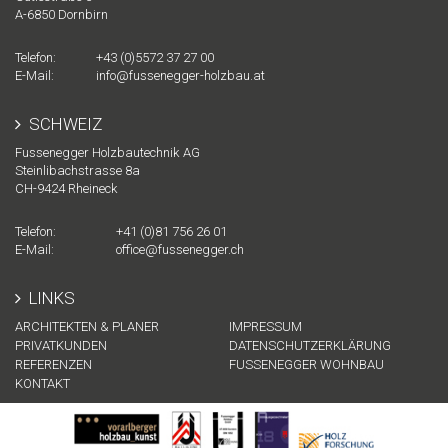
A-
6850
Dornbirn
Telefon:
+43 (0)5572 37 27 00
E-Mail:
info@fussenegger-holzbau.at
SCHWEIZ
Fussenegger Holzbautechnik AG
Steinlibachstrasse 8a
CH-
9424
Rheineck
Telefon:
+41 (0)81 756 26 01
E-Mail:
office@fussenegger.ch
LINKS
ARCHITEKTEN & PLANER
IMPRESSUM
PRIVATKUNDEN
DATENSCHUTZERKLÄRUNG
REFERENZEN
FUSSENEGGER WOHNBAU
KONTAKT