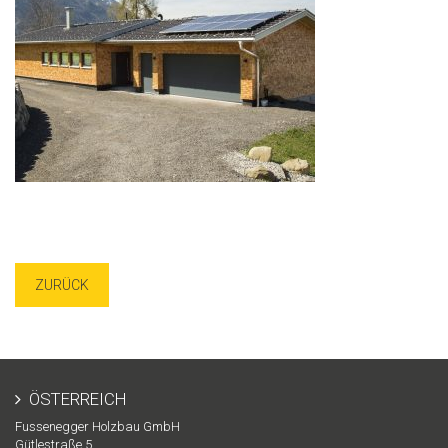
ZURÜCK
ÖSTERREICH
Fussenegger Holzbau GmbH
Gütlestraße 5