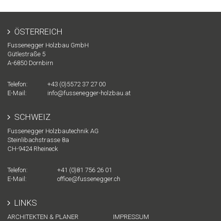
ÖSTERREICH
Fussenegger Holzbau GmbH
Gütlestraße 5
A-
6850
Dornbirn
Telefon:
+43 (0)5572 37 27 00
E-Mail:
info@fussenegger-holzbau.at
SCHWEIZ
Fussenegger Holzbautechnik AG
Steinlibachstrasse 8a
CH-
9424
Rheineck
Telefon:
+41 (0)81 756 26 01
E-Mail:
office@fussenegger.ch
LINKS
ARCHITEKTEN & PLANER
IMPRESSUM