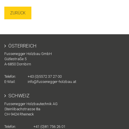
ZURÜCK
ÖSTERREICH
Fussenegger Holzbau GmbH
Gütlestraße 5
A-
6850
Dornbirn
Telefon:
+43 (0)5572 37 27 00
E-Mail:
info@fussenegger-holzbau.at
SCHWEIZ
Fussenegger Holzbautechnik AG
Steinlibachstrasse 8a
CH-
9424
Rheineck
Telefon:
+41 (0)81 756 26 01