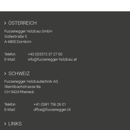
ÖSTERREICH
Fussenegger Holzbau GmbH
Gütlestraße 5
A-
6850
Dornbirn
Telefon:
+43 (0)5572 37 27 00
E-Mail:
info@fussenegger-holzbau.at
SCHWEIZ
Fussenegger Holzbautechnik AG
Steinlibachstrasse 8a
CH-
9424
Rheineck
Telefon:
+41 (0)81 756 26 01
E-Mail:
office@fussenegger.ch
LINKS